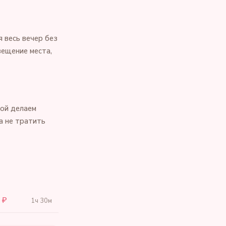
 весь вечер без
вещение места,
бой делаем
а не тратить
 ₽
1ч 30м