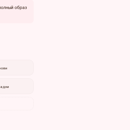
 полный образ
рови
ладки