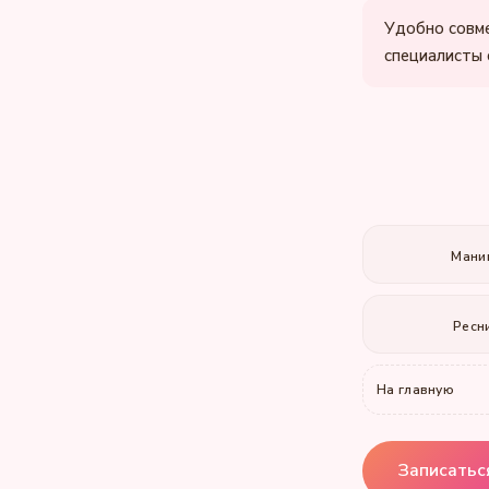
Удобно совме
специалисты 
Мани
Ресн
На главную
Записатьс