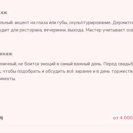
ияж
ьный: акцент на глаза или губы, скульптурирование. Держится
одит для ресторана, вечеринки, выхода. Мастер учитывает ос
акияж
еничный, не боится эмоций в самый важный день. Перед свадь
, чтобы подобрать и обсудить всё заранее и в день торжеств
именты.
й)
от 4 000